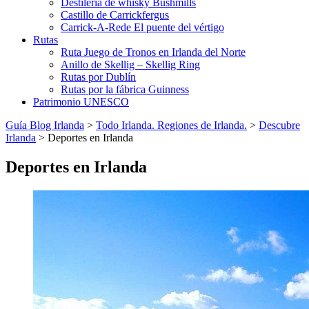
Destilería de whisky Bushmills
Castillo de Carrickfergus
Carrick-A-Rede El puente del vértigo
Rutas
Ruta Juego de Tronos en Irlanda del Norte
Anillo de Skellig – Skellig Ring
Rutas por Dublín
Rutas por la fábrica Guinness
Patrimonio UNESCO
Guía Blog Irlanda
>
Todo Irlanda. Regiones de Irlanda.
>
Descubre
Irlanda
>
Deportes en Irlanda
Deportes en Irlanda