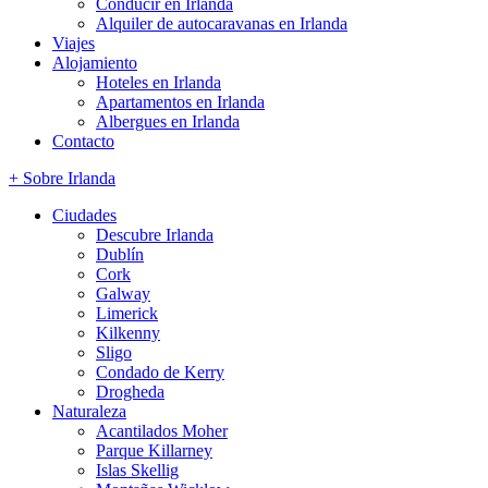
Conducir en Irlanda
Alquiler de autocaravanas en Irlanda
Viajes
Alojamiento
Hoteles en Irlanda
Apartamentos en Irlanda
Albergues en Irlanda
Contacto
+ Sobre Irlanda
Ciudades
Descubre Irlanda
Dublín
Cork
Galway
Limerick
Kilkenny
Sligo
Condado de Kerry
Drogheda
Naturaleza
Acantilados Moher
Parque Killarney
Islas Skellig