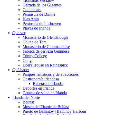
Montañas Wicklow
Calzada de los Gigantes
Connemara
Península de Dingle
Islas Aran
Península de Inishowen
Playas de Irlanda
Que ver
Monasterio de Glendalough
Colina de Tara
Monasterio de Clonmacnoise
Fábrica de cerveza Guinness
Trinity College
Cong
Doll’s House en Rathaspick
Qué hacer
Parques temáticos y de atracciones
Gastronomía irlandesa
Recetas de Irlanda
Deportes en Irlanda
Centros de salud en Irlanda
Irlanda del Norte
Belfast
Museo del Titanic de Belfast
Puerto de Ballintoy | Ballintoy Harbour