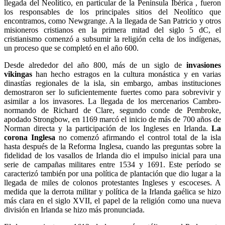
llegada del Neolítico, en particular de la Península Ibérica , fueron
los responsables de los principales sitios del Neolítico que
encontramos, como Newgrange. A la llegada de San Patricio y otros
misioneros cristianos en la primera mitad del siglo 5 dC, el
cristianismo comenzó a subsumir la religión celta de los indígenas,
un proceso que se completó en el año 600.
Desde alrededor del año 800, más de un siglo de
invasiones
vikingas
han hecho estragos en la cultura monástica y en varias
dinastías regionales de la isla, sin embargo, ambas instituciones
demostraron ser lo suficientemente fuertes como para sobrevivir y
asimilar a los invasores. La llegada de los mercenarios Cambro-
normando de Richard de Clare, segundo conde de Pembroke,
apodado Strongbow, en 1169 marcó el inicio de más de 700 años de
Norman directa y la participación de los Ingleses en Irlanda.
La
corona Inglesa
no comenzó afirmando el control total de la isla
hasta después de la Reforma Inglesa, cuando las preguntas sobre la
fidelidad de los vasallos de Irlanda dio el impulso inicial para una
serie de campañas militares entre 1534 y 1691. Este período se
caracterizó también por una política de plantación que dio lugar a la
llegada de miles de colonos protestantes Ingleses y escoceses. A
medida que la derrota militar y política de la Irlanda gaélica se hizo
más clara en el siglo XVII, el papel de la religión como una nueva
división en Irlanda se hizo más pronunciada.