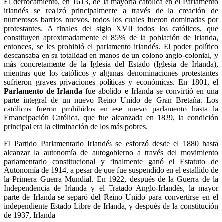
El derrocamiento, en 1613, de la mayoría católica en el Parlamento
irlandés se realizó principalmente a través de la creación de
numerosos barrios nuevos, todos los cuales fueron dominadas por
protestantes. A finales del siglo XVII todos los católicos, que
constituyen aproximadamente el 85% de la población de Irlanda,
entonces, se les prohibió el parlamento irlandés. El poder político
descansaba en su totalidad en manos de un colono anglo-colonial, y
más concretamente de la Iglesia del Estado (Iglesia de Irlanda),
mientras que los católicos y algunas denominaciones protestantes
sufrieron graves privaciones políticas y económicas. En 1801, el
Parlamento de Irlanda
fue abolido e Irlanda se convirtió en una
parte integral de un nuevo Reino Unido de Gran Bretaña. Los
católicos fueron prohibidos en ese nuevo parlamento hasta la
Emancipación Católica, que fue alcanzada en 1829, la condición
principal era la eliminación de los más pobres.
El Partido Parlamentario Irlandés se esforzó desde el 1880 hasta
alcanzar la autonomía de autogobierno a través del movimiento
parlamentario constitucional y finalmente ganó el Estatuto de
Autonomía de 1914, a pesar de que fue suspendido en el estallido de
la Primera Guerra Mundial. En 1922, después de la Guerra de la
Independencia de Irlanda y el Tratado Anglo-Irlandés, la mayor
parte de Irlanda se separó del Reino Unido para convertirse en el
independiente Estado Libre de Irlanda, y después de la constitución
de 1937, Irlanda.