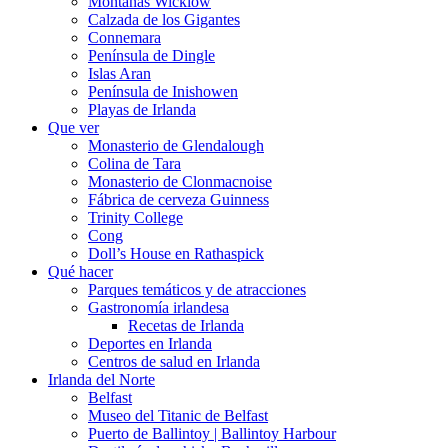
Montañas Wicklow
Calzada de los Gigantes
Connemara
Península de Dingle
Islas Aran
Península de Inishowen
Playas de Irlanda
Que ver
Monasterio de Glendalough
Colina de Tara
Monasterio de Clonmacnoise
Fábrica de cerveza Guinness
Trinity College
Cong
Doll’s House en Rathaspick
Qué hacer
Parques temáticos y de atracciones
Gastronomía irlandesa
Recetas de Irlanda
Deportes en Irlanda
Centros de salud en Irlanda
Irlanda del Norte
Belfast
Museo del Titanic de Belfast
Puerto de Ballintoy | Ballintoy Harbour