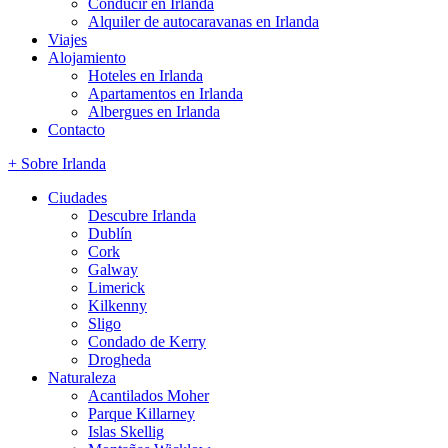
Conducir en Irlanda
Alquiler de autocaravanas en Irlanda
Viajes
Alojamiento
Hoteles en Irlanda
Apartamentos en Irlanda
Albergues en Irlanda
Contacto
+ Sobre Irlanda
Ciudades
Descubre Irlanda
Dublín
Cork
Galway
Limerick
Kilkenny
Sligo
Condado de Kerry
Drogheda
Naturaleza
Acantilados Moher
Parque Killarney
Islas Skellig