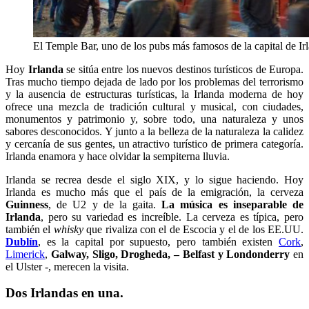
El Temple Bar, uno de los pubs más famosos de la capital de Ir
Hoy
Irlanda
se sitúa entre los nuevos destinos turísticos de Europa.
Tras mucho tiempo dejada de lado por los problemas del terrorismo
y la ausencia de estructuras turísticas, la Irlanda moderna de hoy
ofrece una mezcla de tradición cultural y musical, con ciudades,
monumentos y patrimonio y, sobre todo, una naturaleza y unos
sabores desconocidos. Y junto a la belleza de la naturaleza la calidez
y cercanía de sus gentes, un atractivo turístico de primera categoría.
Irlanda enamora y hace olvidar la sempiterna lluvia.
Irlanda se recrea desde el siglo XIX, y lo sigue haciendo. Hoy
Irlanda es mucho más que el país de la emigración, la cerveza
Guinness
, de U2 y de la gaita.
La música es inseparable de
Irlanda
, pero su variedad es increíble. La cerveza es típica, pero
también el
whisky
que rivaliza con el de Escocia y el de los EE.UU.
Dublín
, es la capital por supuesto, pero también existen
Cork
,
Limerick
,
Galway, Sligo, Drogheda, – Belfast y Londonderry
en
el Ulster -, merecen la visita.
Dos Irlandas en una.