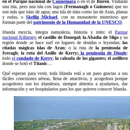
en el Parque nacional de
Connemara
o en el de
Buren
. Visitarán
una isla, pero una isla con lagos (
Fermanagh o Guinness
) que no
son más que islas de agua; una isla de islas como las de Aran, planas
y rudas, o
Skellig Michael
, con su monasterio misterioso que
forman parte del
patrimonio de la Humanidad de la UNESCO
.
Irlanda mezcla, integra naturaleza, historia y mito: el
Parque
nacional Killarney
,
el castillo de Donegal; la Abadía de Sligo
y su
región donde se hace surf en lugares de druidas o leyendas;
las
citadas mágicas islas de Aran
; o la ruta de
la península de
Iveragh
;
la ruta del Anillo de Kerry;
la península de Dingle
;
todo
el
condado de Kerry
;
la calzada de los gigantes;
el astillero
donde se botó el
Titanic
…
Qué esperan para venir, toda Irlanda está a un paso gracias a sus
fáciles conexiones aéreas, llena de atractivos, y acogedora porque
acogedores son los irlandeses, siempre abiertos a ayudarnos, dar
información y ser hospitalarios para los que quieren conocer Irlanda.