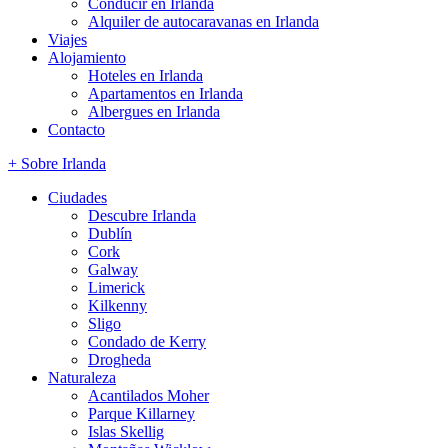
Conducir en Irlanda
Alquiler de autocaravanas en Irlanda
Viajes
Alojamiento
Hoteles en Irlanda
Apartamentos en Irlanda
Albergues en Irlanda
Contacto
+ Sobre Irlanda
Ciudades
Descubre Irlanda
Dublín
Cork
Galway
Limerick
Kilkenny
Sligo
Condado de Kerry
Drogheda
Naturaleza
Acantilados Moher
Parque Killarney
Islas Skellig