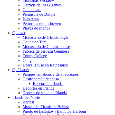
Montañas Wicklow
Calzada de los Gigantes
Connemara
Península de Dingle
Islas Aran
Península de Inishowen
Playas de Irlanda
Que ver
Monasterio de Glendalough
Colina de Tara
Monasterio de Clonmacnoise
Fábrica de cerveza Guinness
Trinity College
Cong
Doll’s House en Rathaspick
Qué hacer
Parques temáticos y de atracciones
Gastronomía irlandesa
Recetas de Irlanda
Deportes en Irlanda
Centros de salud en Irlanda
Irlanda del Norte
Belfast
Museo del Titanic de Belfast
Puerto de Ballintoy | Ballintoy Harbour