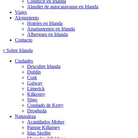
Conducir en Irlanda
Alquiler de autocaravanas en Irlanda
Viajes
Alojamiento
Hoteles en Irlanda
Apartamentos en Irlanda
Albergues en Irlanda
Contacto
+ Sobre Irlanda
Ciudades
Descubre Irlanda
Dublín
Cork
Galway
Limerick
Kilkenny
Sligo
Condado de Kerry
Drogheda
Naturaleza
Acantilados Moher
Parque Killarney
Islas Skellig