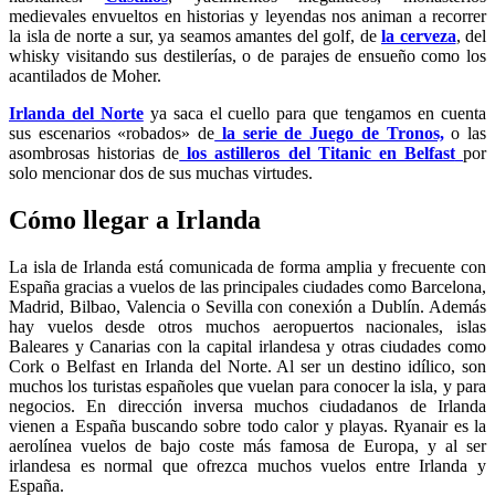
medievales envueltos en historias y leyendas nos animan a recorrer
la isla de norte a sur, ya seamos amantes del golf, de
la cerveza
, del
whisky visitando sus destilerías, o de parajes de ensueño como los
acantilados de Moher.
Irlanda del Norte
ya saca el cuello para que tengamos en cuenta
sus escenarios «robados» de
la serie de Juego de Tronos,
o las
asombrosas historias de
los astilleros del Titanic en Belfast
por
solo mencionar dos de sus muchas virtudes.
Cómo llegar a Irlanda
La isla de Irlanda está comunicada de forma amplia y frecuente con
España gracias a vuelos de las principales ciudades como Barcelona,
Madrid, Bilbao, Valencia o Sevilla con conexión a Dublín. Además
hay vuelos desde otros muchos aeropuertos nacionales, islas
Baleares y Canarias con la capital irlandesa y otras ciudades como
Cork o Belfast en Irlanda del Norte. Al ser un destino idílico, son
muchos los turistas españoles que vuelan para conocer la isla, y para
negocios. En dirección inversa muchos ciudadanos de Irlanda
vienen a España buscando sobre todo calor y playas. Ryanair es la
aerolínea vuelos de bajo coste más famosa de Europa, y al ser
irlandesa es normal que ofrezca muchos vuelos entre Irlanda y
España.