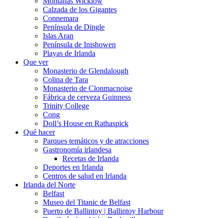
Montañas Wicklow
Calzada de los Gigantes
Connemara
Península de Dingle
Islas Aran
Península de Inishowen
Playas de Irlanda
Que ver
Monasterio de Glendalough
Colina de Tara
Monasterio de Clonmacnoise
Fábrica de cerveza Guinness
Trinity College
Cong
Doll’s House en Rathaspick
Qué hacer
Parques temáticos y de atracciones
Gastronomía irlandesa
Recetas de Irlanda
Deportes en Irlanda
Centros de salud en Irlanda
Irlanda del Norte
Belfast
Museo del Titanic de Belfast
Puerto de Ballintoy | Ballintoy Harbour