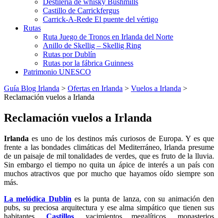
Destilería de whisky Bushmills
Castillo de Carrickfergus
Carrick-A-Rede El puente del vértigo
Rutas
Ruta Juego de Tronos en Irlanda del Norte
Anillo de Skellig – Skellig Ring
Rutas por Dublín
Rutas por la fábrica Guinness
Patrimonio UNESCO
Guía Blog Irlanda
>
Ofertas en Irlanda
>
Vuelos a Irlanda
>
Reclamación vuelos a Irlanda
Reclamación vuelos a Irlanda
Irlanda
es uno de los destinos más curiosos de Europa. Y es que
frente a las bondades climáticas del Mediterráneo, Irlanda presume
de un paisaje de mil tonalidades de verdes, que es fruto de la lluvia.
Sin embargo el tiempo no quita un ápice de interés a un país con
muchos atractivos que por mucho que hayamos oído siempre son
más.
La melódica Dublín
es la punta de lanza, con su animación den
pubs, su preciosa arquitectura y ese alma simpático que tienen sus
habitantes.
Castillos
, yacimientos megalíticos, monasterios