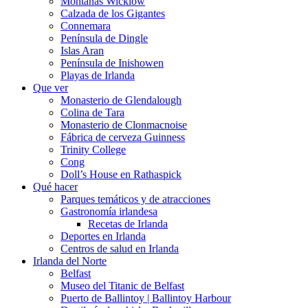
Montañas Wicklow
Calzada de los Gigantes
Connemara
Península de Dingle
Islas Aran
Península de Inishowen
Playas de Irlanda
Que ver
Monasterio de Glendalough
Colina de Tara
Monasterio de Clonmacnoise
Fábrica de cerveza Guinness
Trinity College
Cong
Doll’s House en Rathaspick
Qué hacer
Parques temáticos y de atracciones
Gastronomía irlandesa
Recetas de Irlanda
Deportes en Irlanda
Centros de salud en Irlanda
Irlanda del Norte
Belfast
Museo del Titanic de Belfast
Puerto de Ballintoy | Ballintoy Harbour