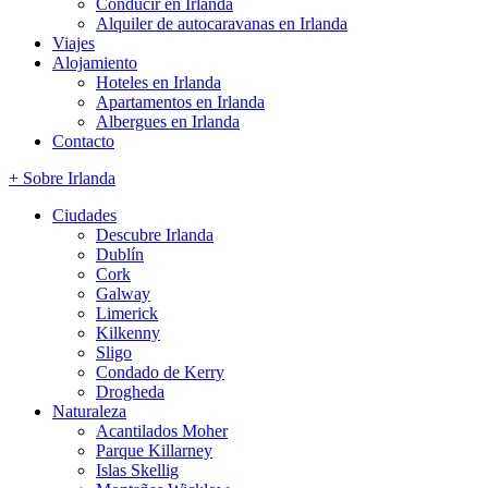
Conducir en Irlanda
Alquiler de autocaravanas en Irlanda
Viajes
Alojamiento
Hoteles en Irlanda
Apartamentos en Irlanda
Albergues en Irlanda
Contacto
+ Sobre Irlanda
Ciudades
Descubre Irlanda
Dublín
Cork
Galway
Limerick
Kilkenny
Sligo
Condado de Kerry
Drogheda
Naturaleza
Acantilados Moher
Parque Killarney
Islas Skellig