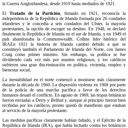
la Guerra Angloirlandesa, desde 1919 hasta mediados de 1921.
El
Tratado de la Partición
, firmado en 1921, reconocía la
independencia de la República de Irlanda formada por 26 condados
irlandeses y le concedía a seis condados del Ulster, la mayoría
protestantes, la opción de escoger su destino. En 1948, se declaró
finalmente la República de Irlanda en el sur de Irlanda, y en 1949 el
país abandonaba la Commonwealth. Collins lider hitórico del
IRAEn 1921 la historia de Irlanda cambió debido a que se
constituyó también el Parlamento de Irlanda del Norte, con James
Craig como primer ministro. Sin embargo, su política se fue
dividiendo cada vez más por asuntos religiosos, y los católicos
sufrieron una gran discriminación en política, vivienda, empleo y
bienestar social.
La inestabilidad en el norte comenzó a mostrarse más claramente
durante la década de 1960. La dispersión violenta en 1968 por parte
de la policía de una marcha pacífica a favor de los derechos
humanos desató el conflicto. En agosto de 1969, las tropas británicas
fueron enviadas a Derry y Belfast y, aunque al principio fueron bien
recibidas por los católicos, pronto quedó de manifiesto que estaban
al servicio de la mayoría protestante.
Las medidas pacíficas claramente habían fallado, y el Ejército de la
República de Irlanda (IRA), que había luchado contra los británicos