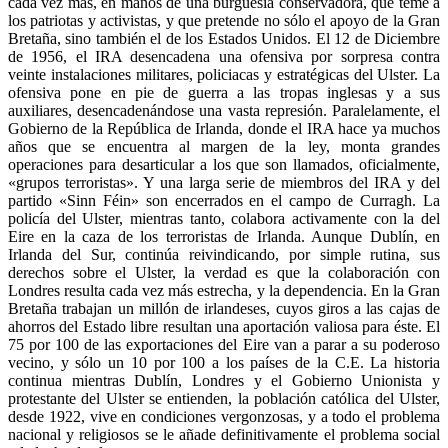
cada vez más, en manos de una burguesía conservadora, que teme a
los patriotas y activistas, y que pretende no sólo el apoyo de la Gran
Bretaña, sino también el de los Estados Unidos. El 12 de Diciembre
de 1956, el IRA desencadena una ofensiva por sorpresa contra
veinte instalaciones militares, policiacas y estratégicas del Ulster. La
ofensiva pone en pie de guerra a las tropas inglesas y a sus
auxiliares, desencadenándose una vasta represión. Paralelamente, el
Gobierno de la República de Irlanda, donde el IRA hace ya muchos
años que se encuentra al margen de la ley, monta grandes
operaciones para desarticular a los que son llamados, oficialmente,
«grupos terroristas». Y una larga serie de miembros del IRA y del
partido «Sinn Féin» son encerrados en el campo de Curragh. La
policía del Ulster, mientras tanto, colabora activamente con la del
Eire en la caza de los terroristas de Irlanda. Aunque Dublín, en
Irlanda del Sur, continúa reivindicando, por simple rutina, sus
derechos sobre el Ulster, la verdad es que la colaboración con
Londres resulta cada vez más estrecha, y la dependencia. En la Gran
Bretaña trabajan un millón de irlandeses, cuyos giros a las cajas de
ahorros del Estado libre resultan una aportación valiosa para éste. El
75 por 100 de las exportaciones del Eire van a parar a su poderoso
vecino, y sólo un 10 por 100 a los países de la C.E. La historia
continua mientras Dublín, Londres y el Gobierno Unionista y
protestante del Ulster se entienden, la población católica del Ulster,
desde 1922, vive en condiciones vergonzosas, y a todo el problema
nacional y religiosos se le añade definitivamente el problema social