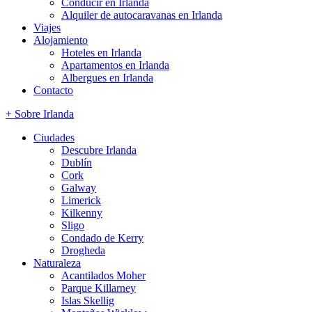
Conducir en Irlanda
Alquiler de autocaravanas en Irlanda
Viajes
Alojamiento
Hoteles en Irlanda
Apartamentos en Irlanda
Albergues en Irlanda
Contacto
+ Sobre Irlanda
Ciudades
Descubre Irlanda
Dublín
Cork
Galway
Limerick
Kilkenny
Sligo
Condado de Kerry
Drogheda
Naturaleza
Acantilados Moher
Parque Killarney
Islas Skellig