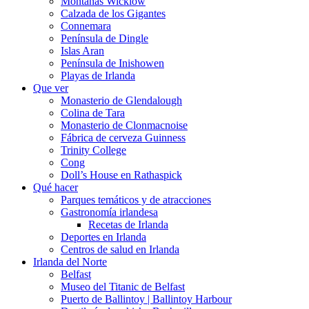
Montañas Wicklow
Calzada de los Gigantes
Connemara
Península de Dingle
Islas Aran
Península de Inishowen
Playas de Irlanda
Que ver
Monasterio de Glendalough
Colina de Tara
Monasterio de Clonmacnoise
Fábrica de cerveza Guinness
Trinity College
Cong
Doll’s House en Rathaspick
Qué hacer
Parques temáticos y de atracciones
Gastronomía irlandesa
Recetas de Irlanda
Deportes en Irlanda
Centros de salud en Irlanda
Irlanda del Norte
Belfast
Museo del Titanic de Belfast
Puerto de Ballintoy | Ballintoy Harbour