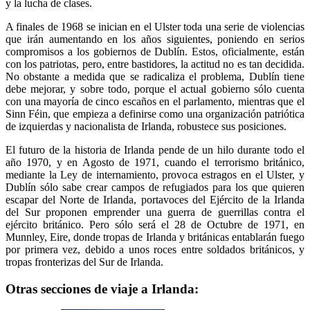
y la lucha de clases.
A finales de 1968 se inician en el Ulster toda una serie de violencias
que irán aumentando en los años siguientes, poniendo en serios
compromisos a los gobiernos de Dublín. Estos, oficialmente, están
con los patriotas, pero, entre bastidores, la actitud no es tan decidida.
No obstante a medida que se radicaliza el problema, Dublín tiene
debe mejorar, y sobre todo, porque el actual gobierno sólo cuenta
con una mayoría de cinco escaños en el parlamento, mientras que el
Sinn Féin, que empieza a definirse como una organización patriótica
de izquierdas y nacionalista de Irlanda, robustece sus posiciones.
El futuro de la historia de Irlanda pende de un hilo durante todo el
año 1970, y en Agosto de 1971, cuando el terrorismo británico,
mediante la Ley de internamiento, provoca estragos en el Ulster, y
Dublín sólo sabe crear campos de refugiados para los que quieren
escapar del Norte de Irlanda, portavoces del Ejército de la Irlanda
del Sur proponen emprender una guerra de guerrillas contra el
ejército británico. Pero sólo será el 28 de Octubre de 1971, en
Munnley, Eire, donde tropas de Irlanda y británicas entablarán fuego
por primera vez, debido a unos roces entre soldados británicos, y
tropas fronterizas del Sur de Irlanda.
Otras secciones de viaje a Irlanda: