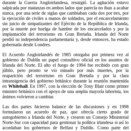
durante la Guerra Angloirlandesa, resurgió. La agitación estuvo
salpicada por matanzas en ambos lados que parecía no iban a acabar
nunca, por una serie de siglas que cambiaban cada dos por tres, por
la ejecución de civiles a manos de soldados, por el encarcelamiento
sin juicio de simpatizantes del Ejército de la República de Irlanda,
por la muerte por huelga de hambre de los encarcelados y por la
implantación del terrorismo en Gran Bretaña. Irlanda del Norte
perdió su independencia parlamentaria y, desde entonces, ha estado
gobernada desde Londres.
El Acuerdo Angloirlandés de 1985 otorgaba por primera vez al
gobierno de Dublín un papel consultivo oficial en los asuntos de
Irlanda del Norte. El alto el fuego de 1994 fue recibido con gran
júbilo, pero pronto se vio minado por más muertes, por la
reaparición del terrorismo en Gran Bretaña y por la clara
intransigencia del gobierno británico durante la reunión mantenida
en
Whitehall
. En 1997, con la elección de Tony Blair como primer
ministro británico con el apoyo de una amplia mayoría laborista, los
ánimos volvieron a cambiar.
Las dos partes hicieron balance de las discusiones y en 1998
formularon un acuerdo de paz, que ofrecía cierto grado de
autogobierno a Irlanda del Norte, y crearon un Consejo Ministerial
Norte-Sur con capacidad para gestionar la política irlandesa si así lo
acordaban los gobiernos de Belfast y Dublín. Como parte del