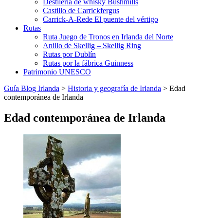
Destilería de whisky Bushmills
Castillo de Carrickfergus
Carrick-A-Rede El puente del vértigo
Rutas
Ruta Juego de Tronos en Irlanda del Norte
Anillo de Skellig – Skellig Ring
Rutas por Dublín
Rutas por la fábrica Guinness
Patrimonio UNESCO
Guía Blog Irlanda
>
Historia y geografía de Irlanda
>
Edad
contemporánea de Irlanda
Edad contemporánea de Irlanda