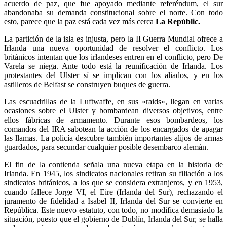
acuerdo de paz, que fue apoyado mediante referéndum, el sur
abandonaba su demanda constitucional sobre el norte. Con todo
esto, parece que la paz está cada vez más cerca
La Repúblic.
La partición de la isla es injusta, pero la II Guerra Mundial ofrece a
Irlanda una nueva oportunidad de resolver el conflicto. Los
británicos intentan que los irlandeses entren en el conflicto, pero De
Varela se niega. Ante todo está la reunificación de Irlanda. Los
protestantes del Ulster sí se implican con los aliados, y en los
astilleros de Belfast se construyen buques de guerra.
Las escuadrillas de la Luftwaffe, en sus «raids», llegan en varias
ocasiones sobre el Ulster y bombardean diversos objetivos, entre
ellos fábricas de armamento. Durante esos bombardeos, los
comandos del IRA sabotean la acción de los encargados de apagar
las llamas. La policía descubre también importantes alijos de armas
guardados, para secundar cualquier posible desembarco alemán.
El fin de la contienda señala una nueva etapa en la historia de
Irlanda. En 1945, los sindicatos nacionales retiran su filiación a los
sindicatos británicos, a los que se considera extranjeros, y en 1953,
cuando fallece Jorge VI, el Eire (Irlanda del Sur), rechazando el
juramento de fidelidad a Isabel II, Irlanda del Sur se convierte en
República. Este nuevo estatuto, con todo, no modifica demasiado la
situación, puesto que el gobierno de Dublín, Irlanda del Sur, se halla